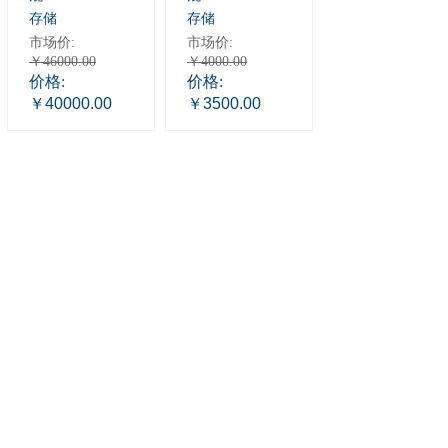
存储
存储
市场价:
市场价:
￥46000.00
￥4000.00
价格:
价格:
￥40000.00
￥3500.00
1
上一页
下一页
共 6 条 共 1 页
北京鑫启典科技有限公司
我们尽力排查报价错误或其他错误，但由于我们