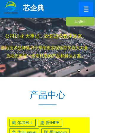
芯企典
English
简体中文
公司行业 大事记，欢迎迈向数字未来。
前沿技术品牌致力于帮助您实现转型的强大力量，
。
为助您更进一步而打造的产品和解决方案
产品中心
——
戴 尔/DELL
惠 普/HPE
华 为/Huawei
联 想/lenovo