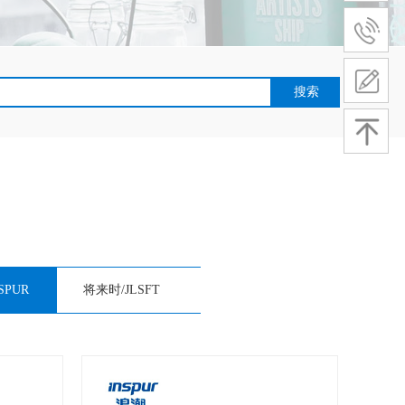
搜索
Pro平板
离开XX的怀抱依旧强！VXXX笔记本赚钱了
And
SPUR
将来时/JLSFT