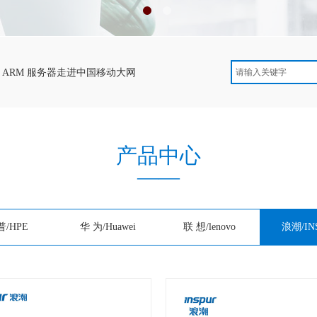
RM 服务器走进中国移动大网
XX科技现XX神器652！将推RXXXX 
产品中心
——
普/HPE
华 为/Huawei
联 想/lenovo
浪潮/IN