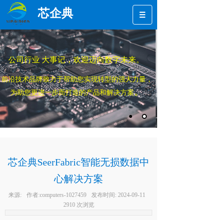
芯企典
公司行业 大事记，欢迎迈向数字未来。
前沿技术品牌致力于帮助您实现转型的强大力量，
。
为助您更进一步而打造的产品和解决方案
芯企典SeerFabric智能无损数据中
心解决方案
来源:
作者:
computers-1027459
发布时间:
2024-09-11
2910
次浏览