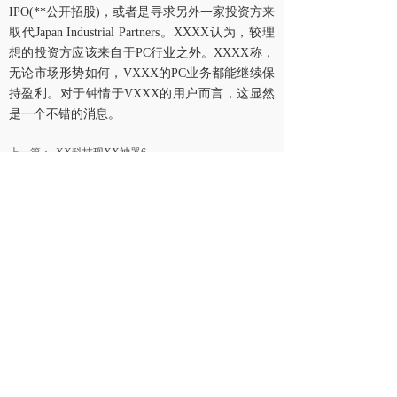
IPO(**公开招股)，或者是寻求另外一家投资方来
取代Japan Industrial Partners。XXXX认为，较理
想的投资方应该来自于PC行业之外。XXXX称，
无论市场形势如何，VXXX的PC业务都能继续保
持盈利。对于钟情于VXXX的用户而言，这显然
是一个不错的消息。
上一篇：
XX科技现XX神器6......
下一篇：
Android用户不......
北京鑫启典科技有限公司
我们尽力排查报价错误或其他错误，但由于我们
的疏漏，某些错误仍可能发生。我们有权利不接
受任何包含错误信息的订单。图片仅供参考。文