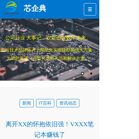
芯企典
公司行业 大事记，欢迎迈向数字未来。
前沿技术品牌致力于帮助您实现转型的强大力量，
。
为助您更进一步而打造的产品和解决方案
新闻
IT百科
资讯动态
离开XX的怀抱依旧强！VXXX笔
记本赚钱了